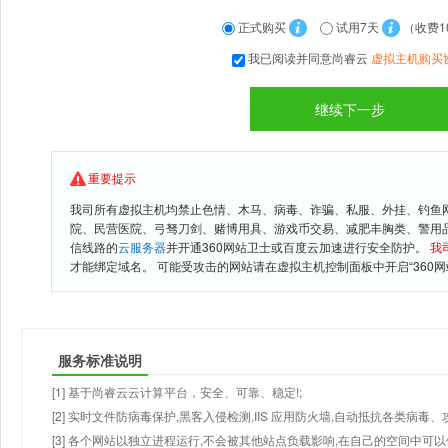
正式购买
试用7天
（收费1
我已阅读并同意尚睿云
虚拟主机购买
重要提示
我司所有虚拟主机均禁止色情、木马、病毒、诈骗、私服、外挂、钓鱼
院、民营医院、弓驽刀剑、赌博用具、游戏币交易、减肥丰胸类、警用
信线路的
云服务器
并开通360网站卫士或百度云加速进行安全防护。
我
才能绑定域名。 可能受攻击的网站请在虚拟主机控制面板中开启“360网
服务标准说明
[1] 基于尚睿云云计算平台，安全、可靠、稳定!;
[2] 实时文件防病毒保护,黑客入侵检测,IIS 应用防火墙,自动抵抗各类病毒、
[3] 各个网站以独立进程运行,不会被其他站点负载影响,在自己的空间中可以使用