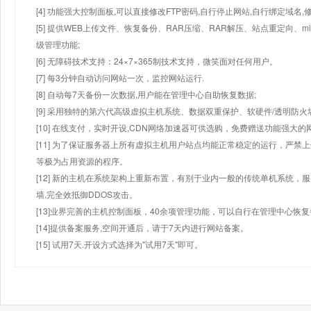
[4] 功能强大控制面板,可以直接修改FTP密码,自行停止网站,自行绑定域名,
[5] 提供WEB上传文件、恢复备份、RAR压缩、RAR解压、站点重定向
级管理功能;
[6] 无障碍技术支持：24×7×365制技术支持，微笑面对任何用户。
[7] 每3分钟自动访问网站一次，监控网站运行.
[8] 自动每7天备份一次数据,用户能在管理中心自助恢复数据;
[9] 采用独特的第六代高级虚拟主机系统、数据双重保护、软硬件/透明防火
[10] 在线支付，实时开设,CDN网络加速器可供选购，免费赠送功能强大
[11] 为了保证服务器上所有虚拟主机用户站点均能正常稳定的运行，严禁上
等极为占用资源的程序。
[12] 新的主机在系统架构上重新布置，有别于业内一般的传统单机系统，
墙,完全效抵御DDOS攻击。
[13]业界完善的主机控制面板，40余项管理功能，可以自行在管理中心恢
[14]提供备案服务,空间开通后，请于7天内进行网站备案。
[15] 试用7天.开设方式选择为"试用7天"即可。