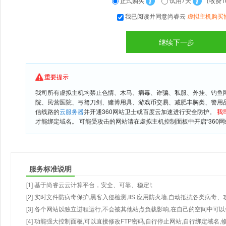
正式购买
试用7天
（收费1
我已阅读并同意尚睿云
虚拟主机购买
重要提示
我司所有虚拟主机均禁止色情、木马、病毒、诈骗、私服、外挂、钓鱼
院、民营医院、弓驽刀剑、赌博用具、游戏币交易、减肥丰胸类、警用
信线路的
云服务器
并开通360网站卫士或百度云加速进行安全防护。
我
才能绑定域名。 可能受攻击的网站请在虚拟主机控制面板中开启“360网
服务标准说明
[1] 基于尚睿云云计算平台，安全、可靠、稳定!;
[2] 实时文件防病毒保护,黑客入侵检测,IIS 应用防火墙,自动抵抗各类病毒、
[3] 各个网站以独立进程运行,不会被其他站点负载影响,在自己的空间中可以使用
[4] 功能强大控制面板,可以直接修改FTP密码,自行停止网站,自行绑定域名,