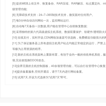
[5] 提供WEB上传文件、恢复备份、RAR压缩、RAR解压、站点重定向
级管理功能;
[6] 无障碍技术支持：24×7×365制技术支持，微笑面对任何用户。
[7] 每3分钟自动访问网站一次，监控网站运行.
[8] 自动每7天备份一次数据,用户能在管理中心自助恢复数据;
[9] 采用独特的第六代高级虚拟主机系统、数据双重保护、软硬件/透明防火
[10] 在线支付，实时开设,CDN网络加速器可供选购，免费赠送功能强大
[11] 为了保证服务器上所有虚拟主机用户站点均能正常稳定的运行，严禁上
等极为占用资源的程序。
[12] 新的主机在系统架构上重新布置，有别于业内一般的传统单机系统，
墙,完全效抵御DDOS攻击。
[13]业界完善的主机控制面板，40余项管理功能，可以自行在管理中心恢
[14]提供备案服务,空间开通后，请于7天内进行网站备案。
[15] 试用7天.开设方式选择为"试用7天"即可。